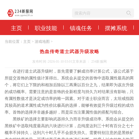
主页
职业技能
镇魂任务
摆摊系统
当前位置：
主页
>
游戏地图
>
热血传奇道士武器升级攻略
发布时间 :2026-01-10 03:01
文章来源 ： 234新服网
在进行道士武器升级时，首先需要了解成功率计算公式，该公式基于
所提交首饰的属性值计算得出。系统会从提交的首饰中选取属性最高的两
个，将它们上下限的和相加后除以三再乘以百分之九，结果即为该次升级
的成功概率。需要注意的是首饰的全新程度与持久力对结果没有影响，只
有属性数值才是决定成功率的唯一因素。对于道士职业而言，太坦戒指因
其较高的道术属性成为性价比极高的选择，能够有效提升升级过程的成功
率。首饰的选择并非越多越好，而是应当注重属性值的搭配与组合。
黑铁矿的选择主要影响武器持久力而非升级成功率。系统会从提交的
黑铁矿中选取纯度最高的六块进行计算，总纯度达到三十时有百分之七十
概率不掉持久，达到六十时几乎不会损失持久。需要特别注意的是黑铁矿