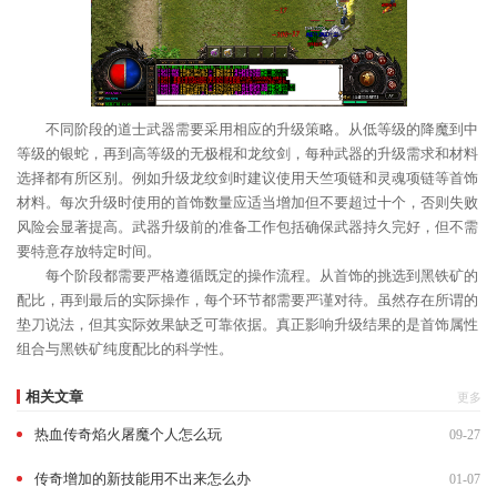
不同阶段的道士武器需要采用相应的升级策略。从低等级的降魔到中
等级的银蛇，再到高等级的无极棍和龙纹剑，每种武器的升级需求和材料
选择都有所区别。例如升级龙纹剑时建议使用天竺项链和灵魂项链等首饰
材料。每次升级时使用的首饰数量应适当增加但不要超过十个，否则失败
风险会显著提高。武器升级前的准备工作包括确保武器持久完好，但不需
要特意存放特定时间。
每个阶段都需要严格遵循既定的操作流程。从首饰的挑选到黑铁矿的
配比，再到最后的实际操作，每个环节都需要严谨对待。虽然存在所谓的
垫刀说法，但其实际效果缺乏可靠依据。真正影响升级结果的是首饰属性
组合与黑铁矿纯度配比的科学性。
相关文章
更多
热血传奇焰火屠魔个人怎么玩
09-27
传奇增加的新技能用不出来怎么办
01-07