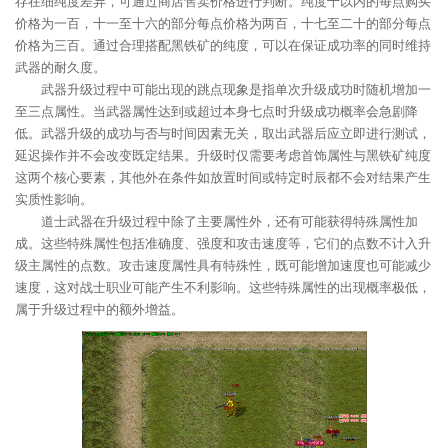
存在细纯度差异，可通过商店售卖价格进行判断。纯度十以内的每点购买
价格为一百，十一至十六的部分每点价格为两百，十七至二十的部分每点
价格为三百。通过合理搭配黑铁矿的纯度，可以在保证成功率的同时维持
武器的耐久度。
武器升级过程中可能出现的跳点现象是指单次升级成功时随机增加一
至三点属性。当武器属性达到或超过本身七点时升级成功概率会急剧降
低。武器升级的成功与否与时间因素无关，取出武器后应立即进行测试，
延迟操作并不会改变既定结果。升级时仅需要考虑首饰属性与黑铁矿纯度
这两个核心要素，其他外在条件如放置时间或特定时辰都不会对结果产生
实质性影响。
道士武器在升级过程中除了主要属性外，还有可能获得特殊属性加
成。这些特殊属性包括准确度、强度和攻击速度等，它们的点数不计入升
级主属性的点数。攻击速度属性具有特殊性，既可能增加速度也可能减少
速度，这对战士职业可能产生不利影响。这些特殊属性的出现概率极低，
属于升级过程中的额外增益。