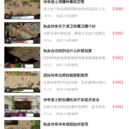
传奇道士用哪种毒药厉害
道士这个职业最鲜明的特色就是那让人又爱又恨的施毒术，很多朋友在选择毒药时常常会困惑。道士主要拥有两种毒药，分别是红毒和绿毒，这两种毒药在外观和效果上都有明显区别。
【详情】
08-04
来源:234新服网
热血传奇关于虎卫和鹰卫哪个好
法师兄弟们都知道，诱惑之光这个技能可是咱们的看家本领，能召唤各种怪物帮忙打架，而虎卫和鹰卫就是其中比较受欢迎的两个选择，它们各有各的特色，在不同的场合都能发挥出不
【详情】
08-04
来源:234新服网
热血合击转职业什么时候划算
转职时机的选择直接影响着游戏体验和角色发展效率，合理的转职规划能够有效避免资源浪费和成长瓶颈。转职系统的核心在于当玩家的个人转生等级达到七转后，可以在左侧任务栏看
【详情】
08-02
来源:234新服网
原始传奇法师技能搭配推荐
在原始传奇中玩好法师，首先要明白咱们这个职业的核心定位是远程魔法输出，拥有强大的群体伤害能力。咱们的火球术作为初期主要输出手段，凝聚魔力发射火球能对单个敌人造成高
【详情】
07-29
来源:234新服网
传奇道士附加属性加不加道术攻击
在探讨道士职业的属性选择时，是否优先增加道术攻击属性是一个需要仔细权衡的问题。道术攻击直接影响道士的核心技能效果，包括灵魂火符的伤害输出、治愈术的生命恢复量以及施
【详情】
07-28
来源:234新服网
热血传奇传奇戒指如何使用