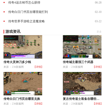
传奇4远古铸币怎么获得
06-28
传奇白日门书页在哪里能打到
02-10
传奇世界手游暗之逆魔攻略
03-22
游戏资讯
更多
传奇火灵神刀多少钱
传奇城主最强三个武器
来源 ：234新服网
【详情】
来源 ：234新服网
【详情】
传奇白日门书页在哪里兑换
复古传奇道士装备在哪些地方打造
来源 ：234新服网
【详情】
来源 ：234新服网
【详情】