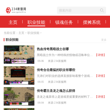
主页
职业技能
镇魂任务
摆摊系统
当前位置：
主页
>
职业技能
>
职业技能
更多
热血传奇黑暗战士在哪
黑暗战士作为一种特殊的怪物或召唤单位，其出现位置是许多玩家关注的问题。根据现有资料，黑暗战士常出现在沃玛寺庙和某些地下城深处，这些区域通常环境昏暗且怪物密集。虽然
【详情】
08-06
来源:234新服网
传奇合击最猛的职业有哪些
兄弟们对职业的选择直接影响着整个游戏体验和战斗效果。许多玩家都想知道哪些职业组合在这个版本中表现最为突出。事实上各个职业都有其独特的优势与特点，只要掌握好技能搭配
【详情】
08-05
来源:234新服网
传奇霸主圣龙之魂怎么获得
圣龙之魂算得上是游戏里挺重要的材料了，主要用在觉醒装备上，特别是玉佩、盾牌、治疗宝珠、斗笠和元婴这些。每觉醒十次就需要消耗一个圣龙之魂，觉醒后的装备攻法道属性会提
【详情】
08-04
来源:234新服网