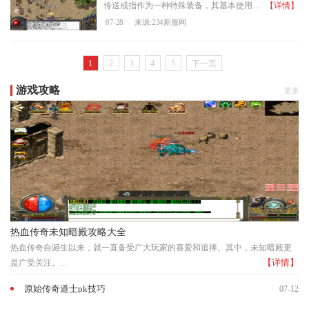
传送戒指作为一种特殊装备，其基本使用方法较为明确。玩家首先需要将传送戒指佩戴在角色的戒指栏位中，确保该位置未被其他装备占用。随后在游戏聊天框中输入特定的传送指令，
【详情】
07-28
来源:234新服网
1
2
3
4
5
下一页
游戏攻略
更多
热血传奇未知暗殿攻略大全
热血传奇自诞生以来，就一直备受广大玩家的喜爱和追捧。其中，未知暗殿更
【详情】
是广受关注。...
原始传奇道士pk技巧
07-12