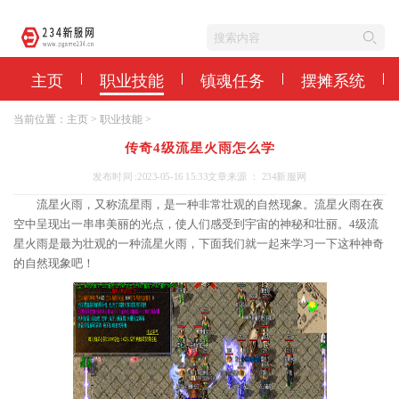
主页
职业技能
镇魂任务
摆摊系统
当前位置：
主页
>
职业技能
>
传奇4级流星火雨怎么学
发布时间 :2023-05-16 15:33
文章来源 ： 234新服网
流星火雨，又称流星雨，是一种非常壮观的自然现象。流星火雨在夜
空中呈现出一串串美丽的光点，使人们感受到宇宙的神秘和壮丽。4级流
星火雨是最为壮观的一种流星火雨，下面我们就一起来学习一下这种神奇
的自然现象吧！