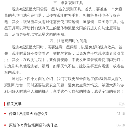
三、准备观测工具
观测4级流星火雨需要一些专业的观测工具。首先，要准备一个大容
量的充电电池和充电器，以便在观测时将手机、相机等各种电子设备充
电。其次，观测流星火雨时还需要使用望远镜、显微镜、星图等工具。这
些工具可以帮助我们观测天上的星体和流星火雨的行进方向与速度等信
息，从而更好地欣赏流星火雨的美丽。
四、注意观测时的问题
观测4级流星火雨时，需要注意一些问题，以避免影响观测效果。首
先，观测时最好不要穿着过于鲜艳的衣服，以免发光干扰观测或者吸引昆
虫。其次，在观测过程中，要保持安静，不要发出噪音或者使用闪光灯，
以免影响其他观测者。最后，如果天气不佳，建议选择室内观测，或者在
车内观测。
通过以上四个方面的介绍，我们可以更加全面地了解4级流星火雨的
观测和欣赏，同时还要注意安全问题，避免发生意外情况。希望大家能够
利用好天时地利人和的机会，享受这个大自然的神奇，感受宇宙的美妙！
相关文章
更多
传奇4级流星火雨怎么学
05-16
原始传奇竞技场商店能换什么
06-18